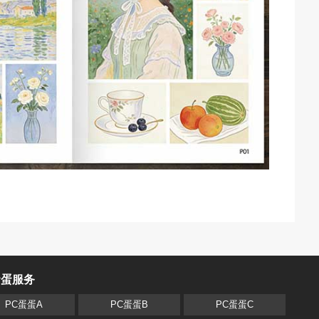
蛋蛋服务
PC蛋蛋A
PC蛋蛋B
PC蛋蛋C